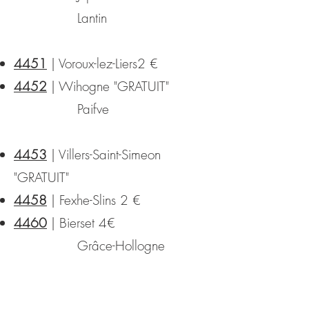
Lantin
4451
| Voroux-lez-Liers2 €
4452
| Wihogne "GRATUIT"
Paifve
4453
| Villers-Saint-Simeon
"GRATUIT"
4458
| Fexhe-Slins 2 €
4460
| Bierset 4€
Grâce-Hollogne
4680
| Oupeye 4 €