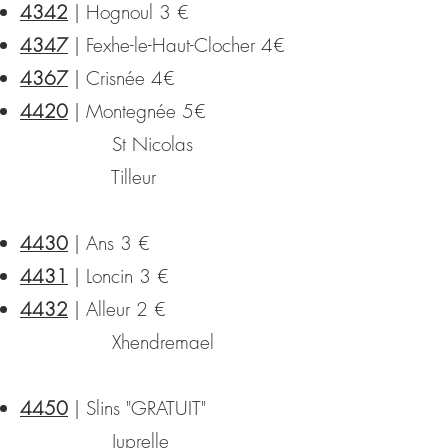
4342
| Hognoul 3 €
4347
| Fexhe-le-Haut-Clocher 4€
4367
| Crisnée 4€
4420
| Montegnée 5€
St Nicolas
Tilleur
4430
| Ans 3 €
4431
| Loncin 3 €
4432
| Alleur 2 €
Xhendremael
4450
| Slins "GRATUIT"
Juprelle