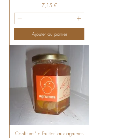
Prix
7,15 €
Ajouter au panier
Confiture 'Le Fruitier' aux agrumes