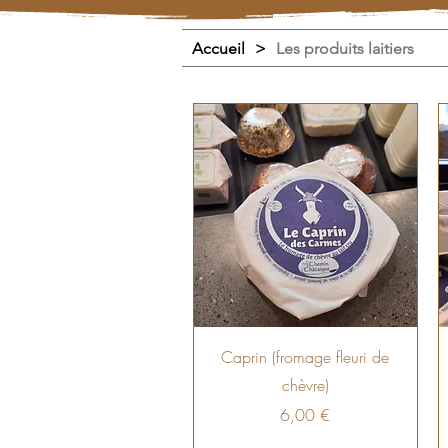
Accueil
>
Les produits laitiers
Caprin (fromage fleuri de
chèvre)
Prix
6,00 €