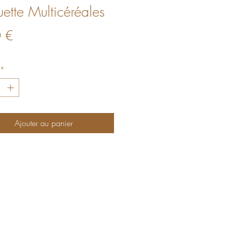
ette Multicéréales
Prix
 €
*
Ajouter au panier