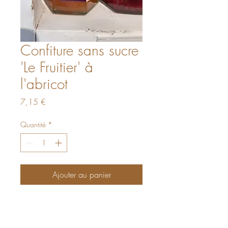
Confiture sans sucre
'Le Fruitier' à
l'abricot
Prix
7,15 €
Quantité
*
Ajouter au panier
Le Fruitier