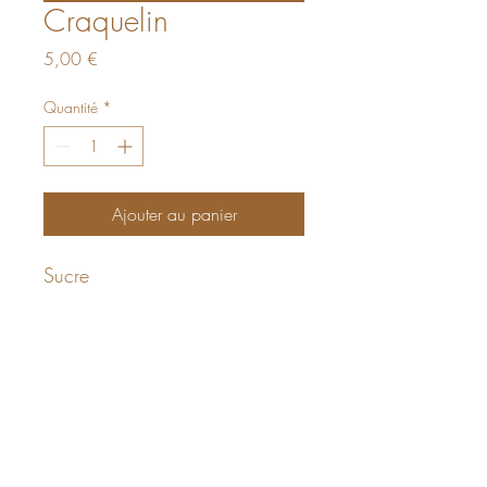
Craquelin
Prix
5,00 €
Quantité
*
Ajouter au panier
Sucre
La Panetière Provençale
AUTORISATION AFSCA :
AER/LIE/023794