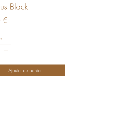
ius Black
Prix
 €
*
Ajouter au panier