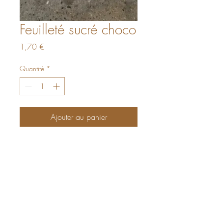
Feuilleté sucré choco
Prix
1,70 €
Quantité
*
Ajouter au panier
La Panetière Provençale
AUTORISATION AFSCA :
AER/LIE/023794