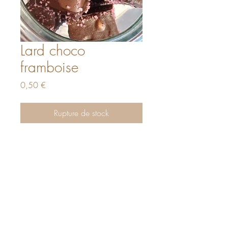
Lard choco
framboise
Prix
0,50 €
Rupture de stock
La Panetière Provençale
AUTORISATION AFSCA :
AER/LIE/023794