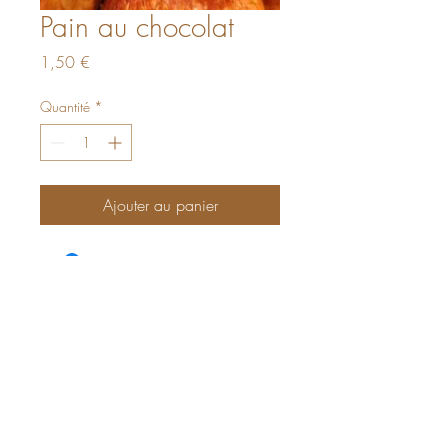
Pain au chocolat
Prix
1,50 €
Quantité
*
Ajouter au panier
La Panetière Provençale
AUTORISATION AFSCA :
AER/LIE/023794
Mention légales