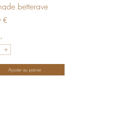
inade betterave
Prix
 €
*
Ajouter au panier