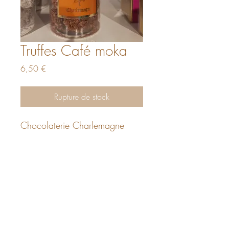
Truffes Café moka
Prix
6,50 €
Rupture de stock
Chocolaterie Charlemagne
La Panetière Provençale
AUTORISATION AFSCA :
AER/LIE/023794